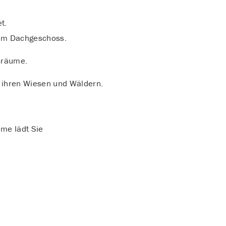
t.
h im Dachgeschoss.
sräume.
t ihren Wiesen und Wäldern.
ume lädt Sie