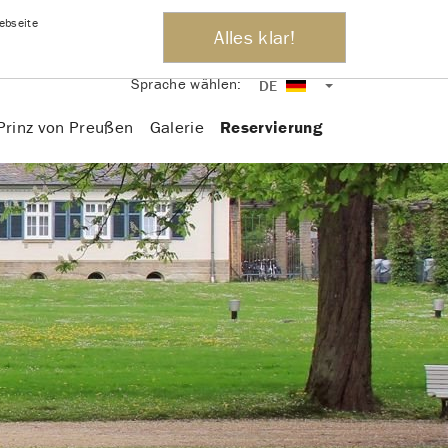
ebseite
Alles klar!
+ 49 170 - 719 11 49
Anfahrt
Kontakt
Sprache wählen:
DE
Prinz von Preußen
Galerie
Reservierung