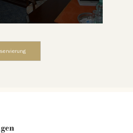
servierung
ngen